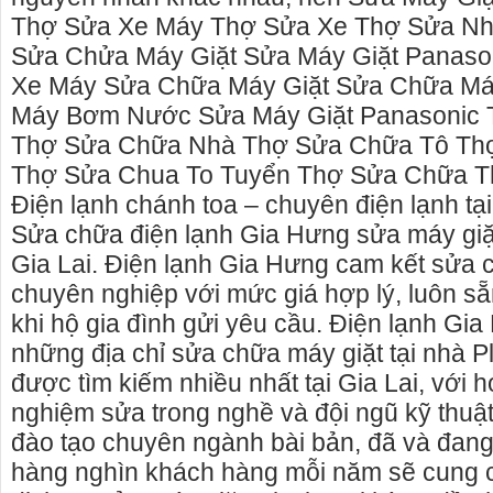
Thợ Sửa Xe Máy Thợ Sửa Xe Thợ Sửa Nh
Sửa Chửa Máy Giặt Sửa Máy Giặt Panaso
Xe Máy Sửa Chữa Máy Giặt Sửa Chữa Má
Máy Bơm Nước Sửa Máy Giặt Panasonic
 xe máy gia lai>> cho thuê xe máy tại
Cho thuê xe du lịch Pleiku Gi
Thợ Sửa Chữa Nhà Thợ Sửa Chữa Tô Th
a lai
cho thuê xe xe lịch tại Pleiku
Thợ Sửa Chua To Tuyển Thợ Sửa Chữa T
 xe máy gia lai rất nhiều xe mới, đẹp,
Gọi ngay: 0906.483.699 - 091
Điện lạnh chánh toa – chuyên điện lạnh tại
ng, phong phú về kiểu dáng
0868.15.3579 (Mr Thái) để thuê
Sửa chữa điện lạnh Gia Hưng sửa máy giặt
- cty xe du lịch tại Pleiku Gia 
thuê xe du lịch tại Gia Lai, cho
Gia Lai. Điện lạnh Gia Hưng cam kết sửa
chỗ đến 45 chỗ.
chuyên nghiệp với mức giá hợp lý, luôn s
khi hộ gia đình gửi yêu cầu. Điện lạnh Gia
những địa chỉ sửa chữa máy giặt tại nhà Pl
được tìm kiếm nhiều nhất tại Gia Lai, với 
nghiệm sửa trong nghề và đội ngũ kỹ thuậ
đào tạo chuyên ngành bài bản, đã và đan
hàng nghìn khách hàng mỗi năm sẽ cung 