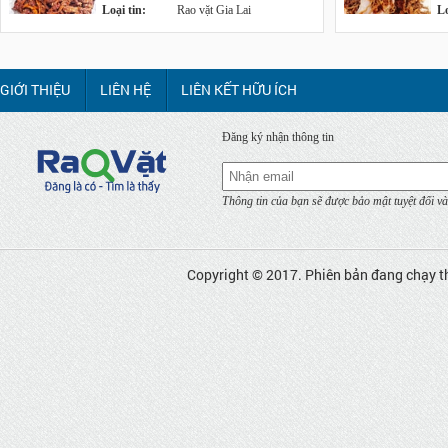
Loại tin:
Rao vặt Gia Lai
Lo
GIỚI THIỆU
LIÊN HỆ
LIÊN KẾT HỮU ÍCH
Đăng ký nhận thông tin
Thông tin của bạn sẽ được bảo mật tuyệt đối và
Copyright © 2017. Phiên bản đang chạy t