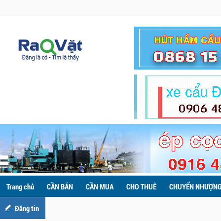
Trang chủ
CẦN BÁN
CẦN MUA
CHO THUÊ
CHUYỂN NHƯỢN
Đăng tin