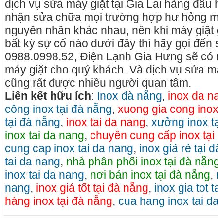
dịch vụ sửa máy giặt tại Gia Lai hàng đầu 
nhận sửa chữa mọi trường hợp hư hỏng m
nguyên nhân khác nhau, nên khi máy giặt 
bất kỳ sự cố nào dưới đây thì hãy gọi đến 
0988.0998.52, Điện Lạnh Gia Hưng sẽ có m
máy giặt cho quý khách. Và dịch vụ sửa 
cũng rất được nhiều người quan tâm.
Liên kết hữu ích
:
Inox đà nẵng
,
inox da n
công inox tại đà nẵng
,
xuong gia cong inox
tại đà nẵng
,
inox tai da nang
,
xưởng inox t
inox tai da nang
,
chuyên cung cấp inox tại
cung cap inox tai da nang
,
inox giá rẻ tại 
tai da nang
,
nhà phân phối inox tại đà nẵn
inox tai da nang
,
nơi bán inox tại đà nẵng
,
nang
,
inox giá tốt tại đà nẵng
,
inox gia tot 
hàng inox tại đà nẵng
,
cua hang inox tai d