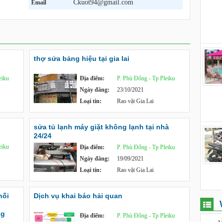
Ckuot94@gmail.com
Email
thợ sửa bảng hiệu tại gia lai
eiku
Địa điểm:
P. Phù Đổng - Tp Pleiku
Ngày đăng:
23/10/2021
Loại tin:
Rao vặt Gia Lai
sửa tủ lạnh máy giặt không lạnh tại nhà
24/24
eiku
Địa điểm:
P. Phù Đổng - Tp Pleiku
Ngày đăng:
19/09/2021
Loại tin:
Rao vặt Gia Lai
hối
Dịch vụ khai báo hải quan
kg
Địa điểm:
P. Phù Đổng - Tp Pleiku