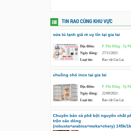
TIN RAO CÙNG KHU VỰC
sửa tủ lạnh giá rẻ uy tín tại gia lai
Địa điểm:
P. Phù Đổng - Tp Pl
Ngày đăng:
27/11/2021
Loại tin:
Rao vặt Gia Lai
chuồng chó inox tại gia lai
Địa điểm:
P. Phù Đổng - Tp Pl
Ngày đăng:
22/09/2021
Loại tin:
Rao vặt Gia Lai
Chuyên bán cà phê bột nguyên chất p
trộn các dòng
(robusta+arabica+moka+chery) 145k/1