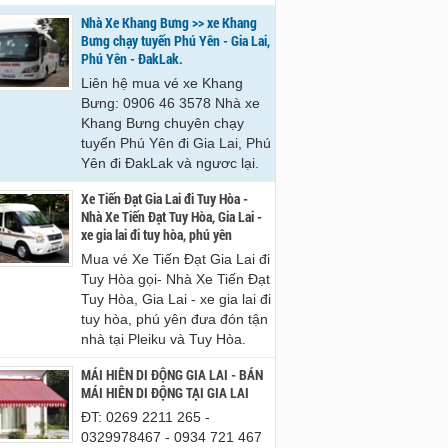
Nhà Xe Khang Bưng >> xe Khang
Bưng chạy tuyến Phú Yên - Gia Lai,
Phú Yên - ĐakLak.
Liên hệ mua vé xe Khang
Bưng: 0906 46 3578 Nhà xe
Khang Bưng chuyên chạy
tuyến Phú Yên đi Gia Lai, Phú
Yên đi ĐakLak và ngươc lại.
Xe Tiến Đạt Gia Lai đi Tuy Hòa -
Nhà Xe Tiến Đạt Tuy Hòa, Gia Lai -
xe gia lai đi tuy hòa, phú yên
Mua vé Xe Tiến Đạt Gia Lai đi
Tuy Hòa gọi- Nhà Xe Tiến Đạt
Tuy Hòa, Gia Lai - xe gia lai đi
tuy hòa, phú yên đưa đón tận
nhà tại Pleiku và Tuy Hòa.
MÁI HIÊN DI ĐỘNG GIA LAI - BÁN
MÁI HIÊN DI ĐỘNG TẠI GIA LAI
ĐT: 0269 2211 265 -
0329978467 - 0934 721 467