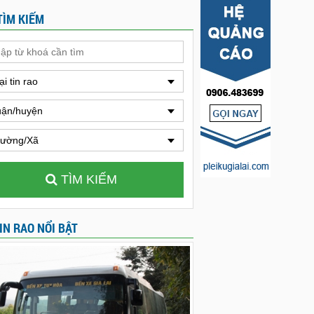
TÌM KIẾM
ại tin rao
ận/huyện
ường/Xã
TÌM KIẾM
IN RAO NỔI BẬT