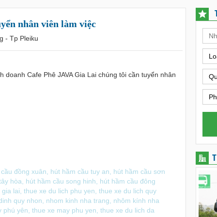
uyển nhân viên làm việc
g - Tp Pleiku
Lo
inh doanh Cafe Phê JAVA Gia Lai chúng tôi cần tuyển nhân
Qu
Ph
T
 cầu đồng xuân
,
hút hầm cầu tuy an
,
hút hầm cầu sơn
tây hòa
,
hút hầm cầu song hinh
,
hút hầm cầu đông
 gia lai
,
thue xe du lich phu yen
,
thue xe du lich quy
 dinh quy nhon
,
nhom kinh nha trang
,
nhôm kính nha
y phú yên
,
thue xe may phu yen
,
thue xe du lich da