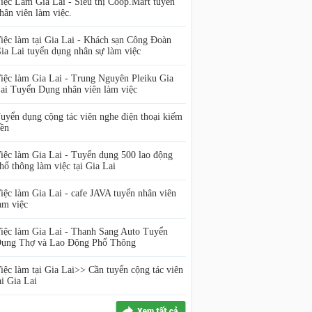
iệc Làm Gia Lai - Siêu thị Coop.Mart tuyển
hân viên làm việc.
iệc làm tại Gia Lai - Khách sạn Công Đoàn
ia Lai tuyển dụng nhân sự làm việc
iệc làm Gia Lai - Trung Nguyên Pleiku Gia
ai Tuyển Dụng nhân viên làm việc
uyển dụng cộng tác viên nghe điện thoại kiếm
iền
iệc làm Gia Lai - Tuyển dụng 500 lao động
hổ thông làm việc tại Gia Lai
iệc làm Gia Lai - cafe JAVA tuyển nhân viên
àm việc
iệc làm Gia Lai - Thanh Sang Auto Tuyển
ụng Thợ và Lao Động Phổ Thông
iệc làm tại Gia Lai>> Cần tuyển cộng tác viên
ại Gia Lai