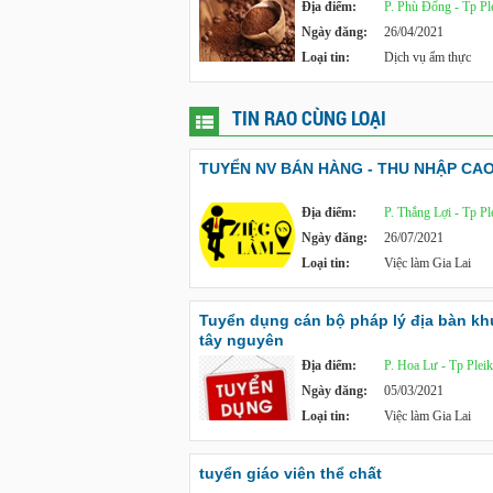
Địa điểm:
P. Phù Đổng - Tp Pl
Ngày đăng:
26/04/2021
Loại tin:
Dịch vụ ẩm thực
TIN RAO CÙNG LOẠI
TUYỂN NV BÁN HÀNG - THU NHẬP CA
Địa điểm:
P. Thắng Lợi - Tp Pl
Ngày đăng:
26/07/2021
Loại tin:
Việc làm Gia Lai
Tuyển dụng cán bộ pháp lý địa bàn kh
tây nguyên
Địa điểm:
P. Hoa Lư - Tp Plei
Ngày đăng:
05/03/2021
Loại tin:
Việc làm Gia Lai
tuyển giáo viên thể chất