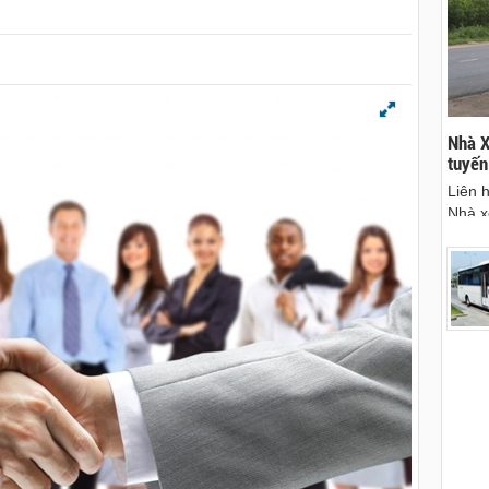
thuê xe máy tại
Cho thuê xe du lịch Pleiku Gia Lai - chuyên
Nhà X
cho thuê xe xe lịch tại Pleiku, Gia Lai
tuyến
u xe mới, đẹp,
Gọi ngay: 0906.483.699 - 0916.485.699 -
Liên 
dáng
0868.15.3579 (Mr Thái) để thuê xe du lịch gia lai
Nhà x
- cty xe du lịch tại Pleiku Gia Lai chuyên cho
đi Gi
thuê xe du lịch tại Gia Lai, cho thuê xe từ ừ 4
chỗ đến 45 chỗ.