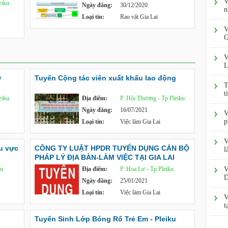
V
eiku
Ngày đăng:
30/12/2020
n
Loại tin:
Rao vặt Gia Lai
V
G
V
L
O
Tuyển Cộng tác viên xuất khẩu lao động
T
t
eiku
Địa điểm:
P. Hội Thương - Tp Pleiku
Ngày đăng:
16/07/2021
V
p
Loại tin:
Việc làm Gia Lai
V
u vực
CÔNG TY LUẬT HPDR TUYỂN DỤNG CÁN BỘ
l
PHÁP LÝ ĐỊA BÀN-LÀM VIỆC TẠI GIA LAI
ku
Địa điểm:
P. Hoa Lư - Tp Pleiku
V
D
Ngày đăng:
25/01/2021
Loại tin:
Việc làm Gia Lai
V
t
Tuyển Sinh Lớp Bóng Rổ Trẻ Em - Pleiku