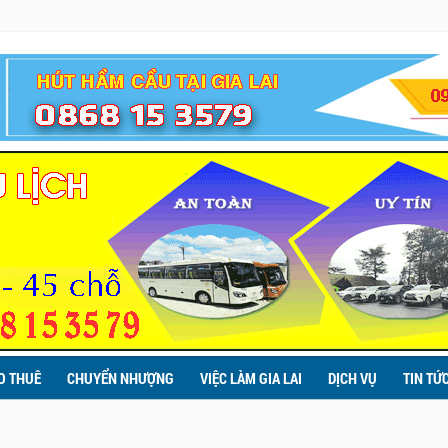
O THUÊ
CHUYỂN NHƯỢNG
VIỆC LÀM GIA LAI
DỊCH VỤ
TIN TỨ