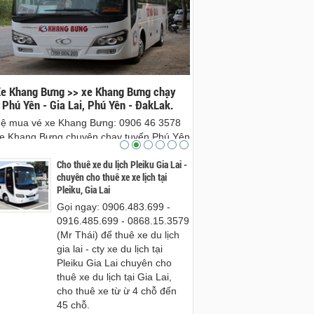
e Khang Bưng >> xe Khang Bưng chạy
Xe Tiến Đạt Gia Lai đi Tuy
 Phú Yên - Gia Lai, Phú Yên - ĐakLak.
Đạt Tuy Hòa, Gia Lai - xe gi
phú yên
hệ mua vé xe Khang Bưng: 0906 46 3578
Mua vé Xe Tiến Đạt Gia Lai
e Khang Bưng chuyên chạy tuyến Phú Yên
Xe Tiến Đạt Tuy Hòa, Gia Lai 
a Lai, Phú Yên đi ĐakLak và ngươc lại.
Cho thuê xe du lịch Pleiku Gia Lai -
hòa, phú yên đưa đón tận nh
chuyên cho thuê xe xe lịch tại
Hòa.
Pleiku, Gia Lai
Gọi ngay: 0906.483.699 -
0916.485.699 - 0868.15.3579
(Mr Thái) để thuê xe du lịch
gia lai - cty xe du lịch tại
Pleiku Gia Lai chuyên cho
thuê xe du lịch tại Gia Lai,
cho thuê xe từ ừ 4 chỗ đến
45 chỗ.