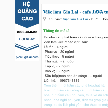
Việc làm Gia Lai - cafe JAVA t
Khu vực:
Việc làm Gia Lai
- P. Phù Đổn
Thông tin mô tả
Do nhu cầu phát triển và dổi mới trong k
viên làm việc ở các vị trí sau:
Lễ tân - 4 ngừoi
Phục vụ - 20 ngừoi
Tiếp thực - 5 ngừoi
Thu ngân - 2 ngừoi
Tạp vụ - 2 ngừoi
Bảo vệ - 2 ngừoi
Đầu bếp(món nhẹ ăn sáng) - 1 người
Liên hệ: 0967343339
Xem thêm:
hút hầm cầu phú hòa
,
hút hầm
hòa
,
hút hầm cầu sông cầu
,
hút hầm cầu 
hòa
,
hút hầm cầu phú yên
,
thue xe du lich
nhon
,
nha nghi phu yen
,
dich vu grap gia
trang
,
xe du lịch phú yên
,
cho thue xe má