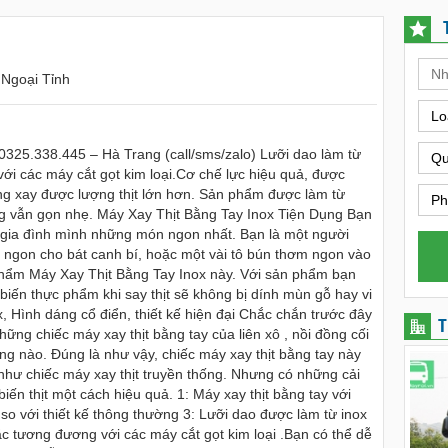
- Ngoại Tỉnh
Lo
25.338.445 – Hà Trang (call/sms/zalo) Lưỡi dao làm từ
Qu
ới các máy cắt gọt kim loại.Cơ chế lực hiệu quả, được
àng xay được lượng thịt lớn hơn. Sản phẩm được làm từ
Ph
 vẫn gọn nhẹ. Máy Xay Thịt Bằng Tay Inox Tiện Dụng Bạn
 gia đình mình những món ngon nhất. Bạn là một người
 ngon cho bát canh bí, hoặc một vài tô bún thơm ngon vào
n phẩm Máy Xay Thịt Bằng Tay Inox này. Với sản phẩm bạn
biến thực phẩm khi say thịt sẽ không bị dính mùn gỗ hay vi
, Hình dáng cổ điển, thiết kế hiện đại Chắc chắn trước đây
T
ững chiếc máy xay thịt bằng tay của liên xô , nồi đồng cối
g nào. Đúng là như vậy, chiếc máy xay thịt bằng tay này
 như chiếc máy xay thịt truyền thống. Nhưng có những cải
iến thịt một cách hiệu quả. 1: Máy xay thịt bằng tay với
so với thiết kế thông thường 3: Lưỡi dao được làm từ inox
ắc tương đương với các máy cắt gọt kim loại .Bạn có thể dễ