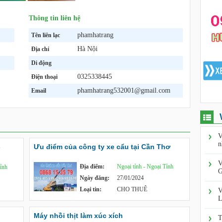
Thông tin liên hệ
phamhatrang
Tên liên lạc
Hà Nội
Địa chỉ
Di động
0325338445
Điện thoại
phamhatrang532001@gmail.com
Email
V
n
-
Ưu điểm của công ty xe cẩu tại Cần Thơ
V
Địa điểm:
Ngoại tỉnh - Ngoại Tỉnh
Tỉnh
G
Ngày đăng:
27/01/2024
Loại tin:
CHO THUÊ
V
L
Máy nhồi thịt làm xúc xích
T