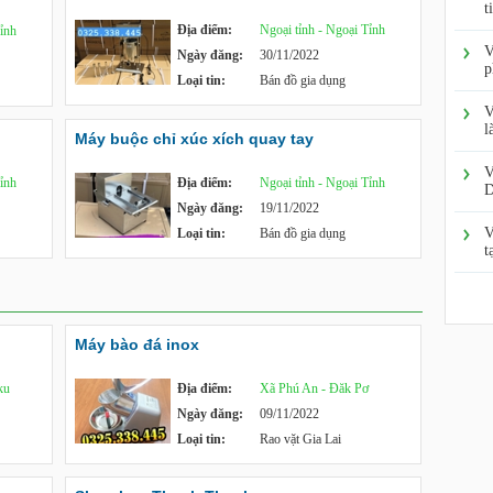
t
Địa điểm:
Ngoại tỉnh - Ngoại Tỉnh
Tỉnh
V
Ngày đăng:
30/11/2022
p
Loại tin:
Bán đồ gia dụng
V
l
Máy buộc chỉ xúc xích quay tay
V
Tỉnh
Địa điểm:
Ngoại tỉnh - Ngoại Tỉnh
D
Ngày đăng:
19/11/2022
V
Loại tin:
Bán đồ gia dụng
t
Máy bào đá inox
ku
Địa điểm:
Xã Phú An - Đăk Pơ
Ngày đăng:
09/11/2022
Loại tin:
Rao vặt Gia Lai