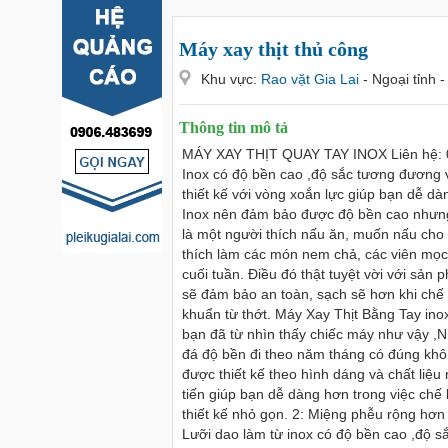
Máy xay thịt thủ công
Khu vực:
Rao vặt Gia Lai
- Ngoại tỉnh 
Thông tin mô tả
MÁY XAY THỊT QUAY TAY INOX Liên hệ: 03
Inox có độ bền cao ,độ sắc tương đương v
thiết kế với vòng xoắn lực giúp bạn dễ d
Inox nên đảm bảo được độ bền cao nhưng
là một người thích nấu ăn, muốn nấu cho
thích làm các món nem chả, các viên mọc
cuối tuần. Điều đó thật tuyệt vời với sả
sẽ đảm bảo an toàn, sạch sẽ hơn khi chế 
khuẩn từ thớt. Máy Xay Thịt Bằng Tay inox
bạn đã từ nhìn thấy chiếc máy như vậy ,Nh
đá độ bền đi theo năm tháng có đúng khôn
được thiết kế theo hình dáng và chất liệu
tiến giúp bạn dễ dàng hơn trong việc chế b
thiết kế nhỏ gọn. 2: Miệng phễu rộng hơn 
Lưỡi dao làm từ inox có độ bền cao ,độ s