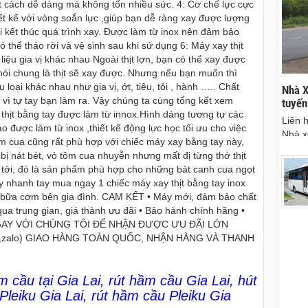
t cách dễ dàng mà không tốn nhiều sức. 4: Cơ chế lực cực
ết kế với vòng soắn lực ,giúp bạn dễ ràng xay được lượng
khi kết thúc quá trình xay. Được làm từ inox nên đảm bảo
thể tháo rời và vệ sinh sau khi sử dụng 6: Máy xay thịt
liệu gia vị khác nhau Ngoài thịt lợn, bạn có thể xay được
gà nói chung là thịt sẽ xay được. Nhưng nếu bạn muốn thì
loại khác nhau như gia vị, ớt, tiêu, tỏi , hành ….. Chất
thuê xe máy tại
Cho thuê xe du lịch Pleiku Gia Lai - chuyên
Nhà X
vì tự tay bạn làm ra. Vậy chúng ta cùng tổng kết xem
cho thuê xe xe lịch tại Pleiku, Gia Lai
tuyến
thịt bằng tay được làm từ innox.Hình dáng tương tự các
u xe mới, đẹp,
Gọi ngay: 0906.483.699 - 0916.485.699 -
Liên 
ao được làm từ inox ,thiết kế động lực học tối ưu cho việc
dáng
0868.15.3579 (Mr Thái) để thuê xe du lịch gia lai
Nhà x
m cua cũng rất phù hợp với chiếc máy xay bằng tay này,
- cty xe du lịch tại Pleiku Gia Lai chuyên cho
đi Gi
 nát bét, vỏ tôm cua nhuyễn nhưng mất đị từng thớ thịt
thuê xe du lịch tại Gia Lai, cho thuê xe từ ừ 4
 tới, đó là sản phẩm phù hợp cho những bát canh cua ngọt
chỗ đến 45 chỗ.
nhanh tay mua ngay 1 chiếc máy xay thịt bằng tay inox
 bữa cơm bên gia đình. CAM KẾT • Máy mới, đảm bảo chất
ua trung gian, giá thành ưu đãi • Bảo hành chính hãng •
Ệ NGAY VỚI CHÚNG TÔI ĐỂ NHẬN ĐƯỢC ƯU ĐÃI LỚN
,sms,zalo) GIAO HÀNG TOÀN QUỐC, NHẬN HÀNG VÀ THANH
m cầu tại Gia Lai
,
rút hầm cầu Gia Lai
,
hút
Pleiku Gia Lai
,
rút hầm cầu Pleiku Gia