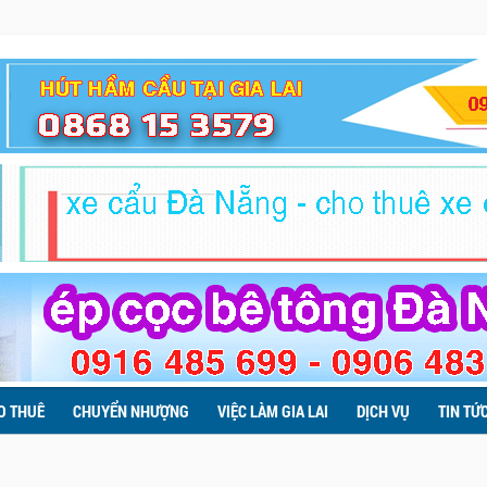
O THUÊ
CHUYỂN NHƯỢNG
VIỆC LÀM GIA LAI
DỊCH VỤ
TIN TỨ