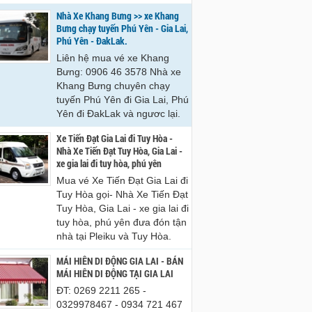
Nhà Xe Khang Bưng >> xe Khang
Bưng chạy tuyến Phú Yên - Gia Lai,
Phú Yên - ĐakLak.
Liên hệ mua vé xe Khang
Bưng: 0906 46 3578 Nhà xe
Khang Bưng chuyên chạy
tuyến Phú Yên đi Gia Lai, Phú
Yên đi ĐakLak và ngươc lại.
Xe Tiến Đạt Gia Lai đi Tuy Hòa -
Nhà Xe Tiến Đạt Tuy Hòa, Gia Lai -
xe gia lai đi tuy hòa, phú yên
Mua vé Xe Tiến Đạt Gia Lai đi
Tuy Hòa gọi- Nhà Xe Tiến Đạt
Tuy Hòa, Gia Lai - xe gia lai đi
tuy hòa, phú yên đưa đón tận
nhà tại Pleiku và Tuy Hòa.
MÁI HIÊN DI ĐỘNG GIA LAI - BÁN
MÁI HIÊN DI ĐỘNG TẠI GIA LAI
ĐT: 0269 2211 265 -
0329978467 - 0934 721 467