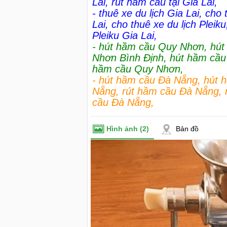
Lai
,
rút hầm cầu tại Gia Lai
,
-
thuê xe du lịch Gia Lai
,
cho 
Lai
,
cho thuê xe du lịch Pleiku
Pleiku Gia Lai
,
-
hút hầm cầu Quy Nhơn
,
hút
Nhơn Bình Định
,
hút hầm cầu
hầm cầu Quy Nhơn
,
-
hút hầm cầu Đà Nẵng
,
hút 
Nẵng
,
rút hầm cầu Đà Nẵng
,
cầu Đà Nẵng
,
Hình ảnh
(2)
Bản đồ