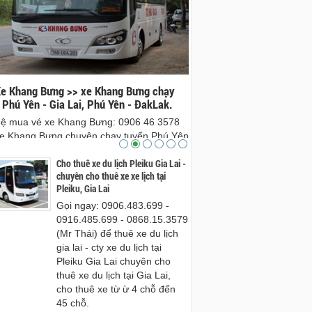
e Khang Bưng >> xe Khang Bưng chạy
Xe Tiến Đạt Gia Lai đi Tuy
 Phú Yên - Gia Lai, Phú Yên - ĐakLak.
Đạt Tuy Hòa, Gia Lai - xe gi
phú yên
hệ mua vé xe Khang Bưng: 0906 46 3578
Mua vé Xe Tiến Đạt Gia Lai
e Khang Bưng chuyên chạy tuyến Phú Yên
Xe Tiến Đạt Tuy Hòa, Gia Lai 
a Lai, Phú Yên đi ĐakLak và ngươc lại.
Cho thuê xe du lịch Pleiku Gia Lai -
hòa, phú yên đưa đón tận nh
chuyên cho thuê xe xe lịch tại
Hòa.
Pleiku, Gia Lai
Gọi ngay: 0906.483.699 -
0916.485.699 - 0868.15.3579
(Mr Thái) để thuê xe du lịch
gia lai - cty xe du lịch tại
Pleiku Gia Lai chuyên cho
thuê xe du lịch tại Gia Lai,
cho thuê xe từ ừ 4 chỗ đến
45 chỗ.