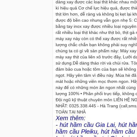
dàng xay được các loại thịt khác nhau mộ
kì hiệu quả Cơ chế lực hiệu quả, được thi
thịt lớn hơn, dễ ràng và không bị kẹt lại 
được độ bền cao nhưng vẫn gọn nhẹ 5: Có 
bằng tay inox xay được nhiều loại nguyên 
rất nhiều loại thịt khác như thịt bò, thịt 
máy xay này còn có thể xay được rất nhiều 
Cho thuê xe máy gia lai>> cho 
lượng chắc chắn bạn không phải suy nghĩ 
pleiku gia lai
chúng ta có gì về sản phẩm này: Máy xay 
Cho thuê xe máy gia lai rất nhiề
máy xay thịt của liên xô trước đây, Lưỡi d
sang trọng, phong phú về kiểu 
sử dụng.Dễ dàng tháo rời và chùi rửa. Tô
đảm bảo cua hoặc tôm của bạn sẽ không bị
ngọt. Hãy yên tâm vì điều này. Mùa hè đã
mát hoặc những viên mọc thơm ngon. Hãy 
này để có những món ăn ngon nhất cùng
lượng 100% • Phân phối trực tiếp, không q
Đội ngũ kỹ thuật chuyên môn LIÊN H
NHẤT: 0325.338.445 - Hà Trang (call
TOÁN TẠI NHÀ
Xem thêm:
-
hút hầm cầu Gia Lai
,
hút hầ
hầm cầu Pleiku
,
hút hầm cầu 