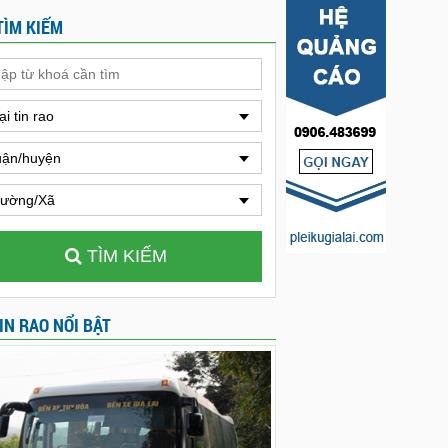
TÌM KIẾM
ại tin rao
ận/huyện
ường/Xã
TÌM KIẾM
IN RAO NỔI BẬT