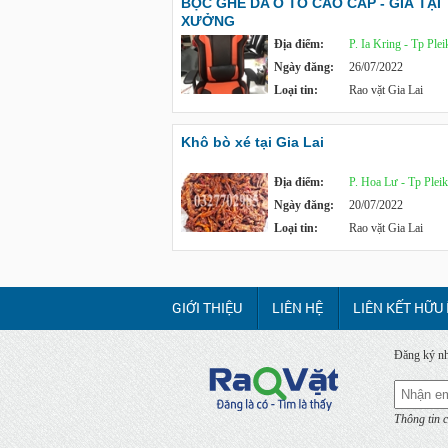
BỌC GHẾ DA Ô TÔ CAO CẤP - GIÁ TẠI
XƯỞNG
Địa điểm:
P. Ia Kring - Tp Plei
Ngày đăng:
26/07/2022
Loại tin:
Rao vặt Gia Lai
Khô bò xé tại Gia Lai
Địa điểm:
P. Hoa Lư - Tp Plei
Ngày đăng:
20/07/2022
Loại tin:
Rao vặt Gia Lai
GIỚI THIỆU
LIÊN HỆ
LIÊN KẾT HỮU 
Đăng ký nh
Thông tin c