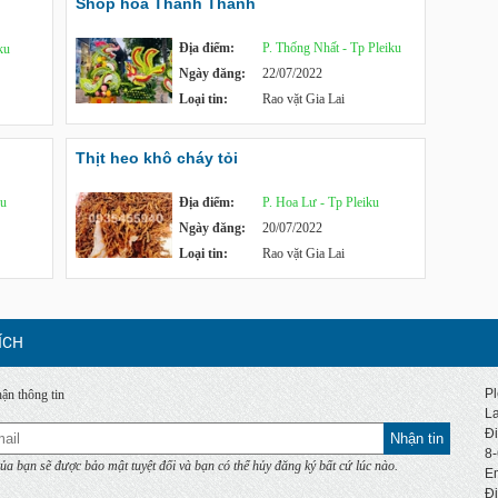
Shop hoa Thanh Thanh
Địa điểm:
P. Thống Nhất - Tp Pleiku
ku
Ngày đăng:
22/07/2022
Loại tin:
Rao vặt Gia Lai
Thịt heo khô cháy tỏi
ku
Địa điểm:
P. Hoa Lư - Tp Pleiku
Ngày đăng:
20/07/2022
Loại tin:
Rao vặt Gia Lai
ÍCH
Pl
ận thông tin
La
Đi
Nhận tin
8
ủa bạn sẽ được bảo mật tuyệt đối và bạn có thể hủy đăng ký bất cứ lúc nào.
Em
Đị