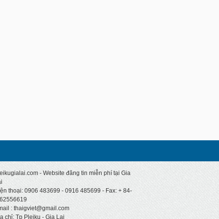
eikugialai.com - Website đăng tin miễn phí tại Gia
i
ện thoại: 0906 483699 - 0916 485699 - Fax: + 84-
-62556619
ail : thaigviet@gmail.com
a chỉ: Tp Pleiku - Gia Lai