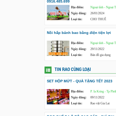
0916.485.699
Địa điểm:
Ngoại tỉnh - Ngoại 
Ngày đăng:
26/01/2024
Loại tin:
CHO THUÊ
Nồi hấp bánh bao bằng điện tiện lợi
Địa điểm:
Ngoại tỉnh - Ngoại 
Ngày đăng:
29/11/2022
Loại tin:
Bán đồ gia dụng
TIN RAO CÙNG LOẠI
SET HỘP MỨT - QUÀ TẶNG TẾT 2023
Địa điểm:
P. Ia Kring - Tp Plei
Ngày đăng:
09/11/2022
Loại tin:
Rao vặt Gia Lai