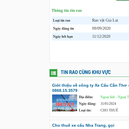
Thông tin tin rao
Rao vặt Gia Lai
Loại tin rao
09/09/2020
Ngày đăng tin
11/12/2020
Ngày hết hạn
TIN RAO CÙNG KHU VỰC
Giới thiệu về công ty Xe Cẩu Cần Thơ 
0868.15.3579
Địa điểm:
Ngoại tỉnh - Ngoại 
Ngày đăng:
31/01/2024
Loại tin:
CHO THUÊ
Cho thuê xe cẩu Nha Trang, gọi