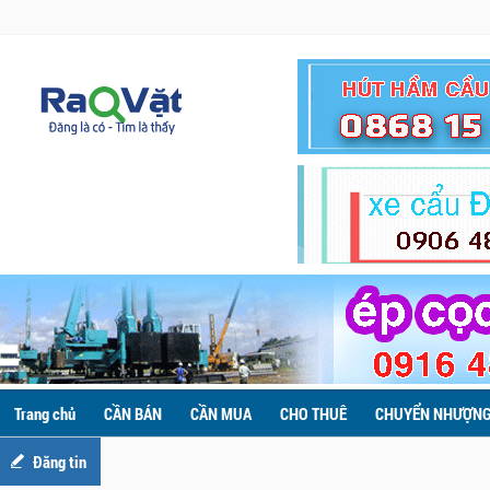
Trang chủ
CẦN BÁN
CẦN MUA
CHO THUÊ
CHUYỂN NHƯỢN
Đăng tin