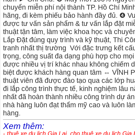
chuyển miễn phí nội thành TP. Hồ Chí Min
hãng, đi kèm phiếu bảo hành đầy đủ. ❹ Vui
được tư vấn sản phẩm & tư vấn lắp đặt mi
thuật tận tâm, làm việc khoa học và chuyê
DÙ LỆCH
Cho thuê xe máy gia lai>> cho thuê xe máy tại
Cho thuê x
Lắp Đặt đúng quy trình và kỹ thuật, Thi C
pleiku gia lai
cho thuê xe
tranh nhất thị trường Với đặc trưng kết c
265 -
Cho thuê xe máy gia lai rất nhiều xe mới, đẹp,
Gọi ngay: 
trọng, công suất đa dạng phù hợp cho mọi 
n sản xuất
sang trọng, phong phú về kiểu dáng
0868.15.357
được nhiều vị trí khác nhau không chiếm d
 lai,
- cty xe du
thuê xe du 
biệt được khách hàng quan tâm ⇔ VĨNH P
chỗ đến 45
thuật viên đã được đào tạo qua các lớp h
đi lắp công trình thực tế, kinh nghiệm lâu
nhất đã hoàn thành nhiều công trình dự á
nhà hàng luôn đạt thẩm mỹ cao và luôn là
hàng.
Xem thêm:
-
thuê xe du lịch Gia Lai
,
cho thuê xe du lịch Gia 