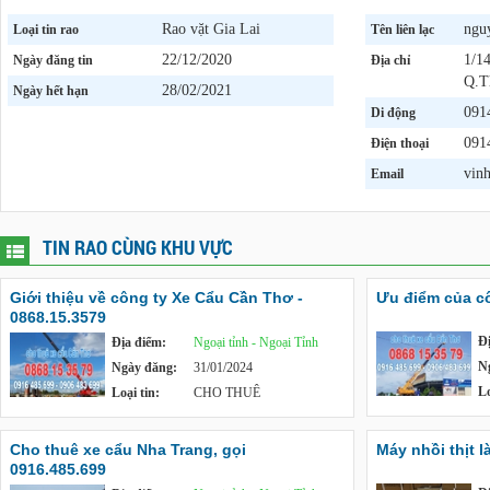
Rao vặt Gia Lai
nguy
Loại tin rao
Tên liên lạc
22/12/2020
1/1
Ngày đăng tin
Địa chỉ
Q.T
28/02/2021
Ngày hết hạn
091
Di động
091
Điện thoại
vin
Email
TIN RAO CÙNG KHU VỰC
Giới thiệu về công ty Xe Cẩu Cần Thơ -
Ưu điểm của cô
0868.15.3579
Đ
Địa điểm:
Ngoại tỉnh - Ngoại Tỉnh
N
Ngày đăng:
31/01/2024
Lo
Loại tin:
CHO THUÊ
Cho thuê xe cẩu Nha Trang, gọi
Máy nhồi thịt l
0916.485.699