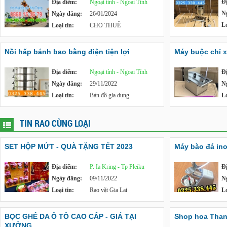
Đ
Địa điểm:
Ngoại tỉnh - Ngoại Tỉnh
N
Ngày đăng:
26/01/2024
Lo
Loại tin:
CHO THUÊ
Nồi hấp bánh bao bằng điện tiện lợi
Máy buộc chỉ x
Địa điểm:
Ngoại tỉnh - Ngoại Tỉnh
Đ
Ngày đăng:
29/11/2022
N
Loại tin:
Bán đồ gia dụng
Lo
TIN RAO CÙNG LOẠI
SET HỘP MỨT - QUÀ TẶNG TẾT 2023
Máy bào đá in
Địa điểm:
P. Ia Kring - Tp Pleiku
Đ
Ngày đăng:
09/11/2022
N
Loại tin:
Rao vặt Gia Lai
Lo
BỌC GHẾ DA Ô TÔ CAO CẤP - GIÁ TẠI
Shop hoa Tha
XƯỞNG