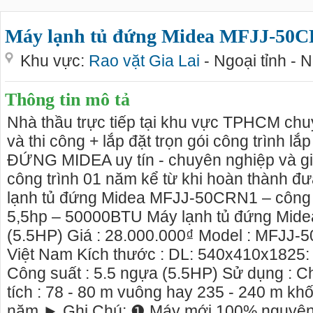
Máy lạnh tủ đứng Midea MFJJ-50CR
Khu vực:
Rao vặt Gia Lai
- Ngoại tỉnh - 
Thông tin mô tả
Nhà thầu trực tiếp tại khu vực TPHCM ch
và thi công + lắp đặt trọn gói công trình 
ĐỨNG MIDEA uy tín - chuyên nghiệp và gi
công trình 01 năm kể từ khi hoàn thành đ
lạnh tủ đứng Midea MFJJ-50CRN1 – công su
5,5hp – 50000BTU Máy lạnh tủ đứng Mi
(5.5HP) Giá : 28.000.000₫ Model : MFJJ-
Việt Nam Kích thước : DL: 540x410x1825
Công suất : 5.5 ngựa (5.5HP) Sử dụng : C
tích : 78 - 80 m vuông hay 235 - 240 m khố
năm ► Ghi Chú: ❶ Máy mới 100% nguyên