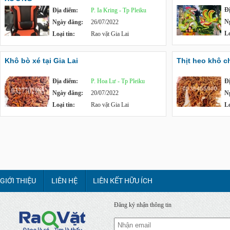
Đ
Địa điểm:
P. Ia Kring - Tp Pleiku
N
Ngày đăng:
26/07/2022
Lo
Loại tin:
Rao vặt Gia Lai
Khô bò xé tại Gia Lai
Thịt heo khô c
Địa điểm:
P. Hoa Lư - Tp Pleiku
Đ
Ngày đăng:
20/07/2022
N
Loại tin:
Rao vặt Gia Lai
Lo
GIỚI THIỆU
LIÊN HỆ
LIÊN KẾT HỮU ÍCH
Đăng ký nhận thông tin