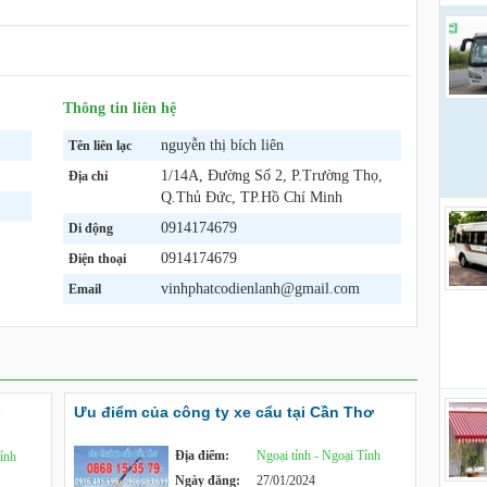
Thông tin liên hệ
nguyễn thị bích liên
Tên liên lạc
1/14A, Đường Số 2, P.Trường Thọ,
Địa chỉ
Q.Thủ Đức, TP.Hồ Chí Minh
0914174679
Di động
0914174679
Điện thoại
vinhphatcodienlanh@gmail.com
Email
-
Ưu điểm của công ty xe cẩu tại Cần Thơ
Địa điểm:
Ngoại tỉnh - Ngoại Tỉnh
Tỉnh
Ngày đăng:
27/01/2024