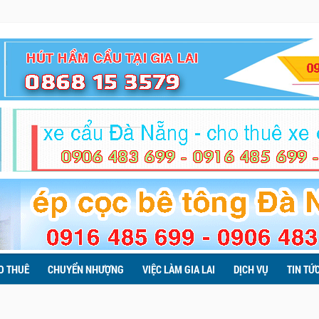
O THUÊ
CHUYỂN NHƯỢNG
VIỆC LÀM GIA LAI
DỊCH VỤ
TIN TỨ