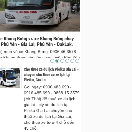
e Khang Bưng >> xe Khang Bưng chạy
Xe Tiến Đạt Gia Lai đi Tuy
 Phú Yên - Gia Lai, Phú Yên - ĐakLak.
Đạt Tuy Hòa, Gia Lai - xe gi
phú yên
hệ mua vé xe Khang Bưng: 0906 46 3578
Mua vé Xe Tiến Đạt Gia Lai
e Khang Bưng chuyên chạy tuyến Phú Yên
Xe Tiến Đạt Tuy Hòa, Gia Lai 
a Lai, Phú Yên đi ĐakLak và ngươc lại.
Cho thuê xe du lịch Pleiku Gia Lai -
hòa, phú yên đưa đón tận nh
chuyên cho thuê xe xe lịch tại
Hòa.
Pleiku, Gia Lai
Gọi ngay: 0906.483.699 -
0916.485.699 - 0868.15.3579
(Mr Thái) để thuê xe du lịch
gia lai - cty xe du lịch tại
Pleiku Gia Lai chuyên cho
thuê xe du lịch tại Gia Lai,
cho thuê xe từ ừ 4 chỗ đến
45 chỗ.