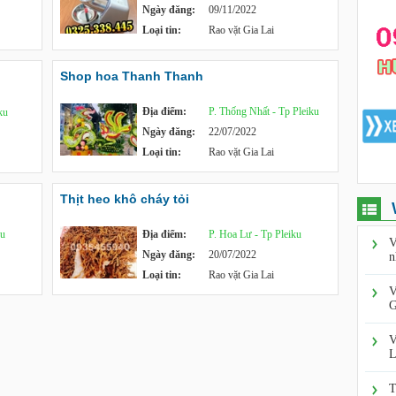
Ngày đăng:
09/11/2022
Loại tin:
Rao vặt Gia Lai
Shop hoa Thanh Thanh
Địa điểm:
P. Thống Nhất - Tp Pleiku
ku
Ngày đăng:
22/07/2022
Loại tin:
Rao vặt Gia Lai
Thịt heo khô cháy tỏi
ku
Địa điểm:
P. Hoa Lư - Tp Pleiku
V
Ngày đăng:
20/07/2022
n
Loại tin:
Rao vặt Gia Lai
V
G
V
L
T