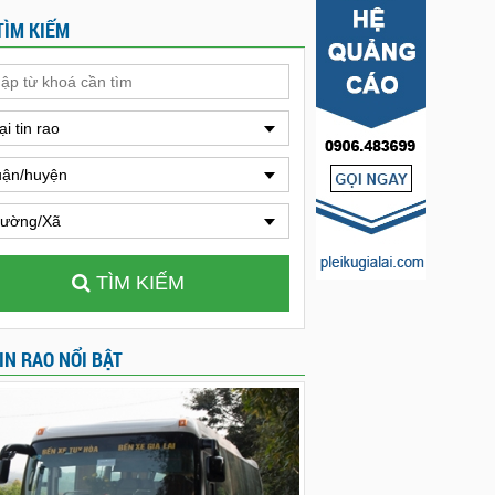
TÌM KIẾM
ại tin rao
ận/huyện
ường/Xã
TÌM KIẾM
IN RAO NỔI BẬT