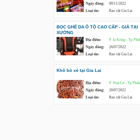
Ngày đăng:
09/11/2022
Loại tin:
Rao vặt Gia Lai
BỌC GHẾ DA Ô TÔ CAO CẤP - GIÁ TẠI
XƯỞNG
Địa điểm:
P. Ia Kring - Tp Plei
Ngày đăng:
26/07/2022
Loại tin:
Rao vặt Gia Lai
Khô bò xé tại Gia Lai
Địa điểm:
P. Hoa Lư - Tp Plei
Ngày đăng:
20/07/2022
Loại tin:
Rao vặt Gia Lai