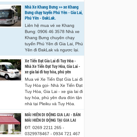
Nhà Xe Khang Bưng >> xe Khang
Bưng chạy tuyến Phú Yên - Gia Lai,
Phú Yên - ĐakLak.
Liên hệ mua vé xe Khang
Bưng: 0906 46 3578 Nhà xe
Khang Bưng chuyên chạy
tuyến Phú Yên đi Gia Lai, Phú
Yên đi ĐakLak và ngươc lại.
Xe Tiến Đạt Gia Lai đi Tuy Hòa -
Nhà Xe Tiến Đạt Tuy Hòa, Gia Lai -
xe gia lai đi tuy hòa, phú yên
Mua vé Xe Tiến Đạt Gia Lai đi
Tuy Hòa gọi- Nhà Xe Tiến Đạt
Tuy Hòa, Gia Lai - xe gia lai đi
tuy hòa, phú yên đưa đón tận
nhà tại Pleiku và Tuy Hòa.
MÁI HIÊN DI ĐỘNG GIA LAI - BÁN
MÁI HIÊN DI ĐỘNG TẠI GIA LAI
ĐT: 0269 2211 265 -
0329978467 - 0934 721 467