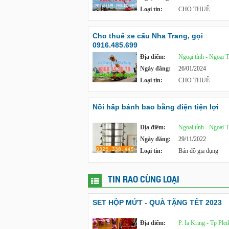
Loại tin:
CHO THUÊ
Cho thuê xe cẩu Nha Trang, gọi
0916.485.699
Địa điểm:
Ngoại tỉnh - Ngoại 
Ngày đăng:
26/01/2024
Loại tin:
CHO THUÊ
Nồi hấp bánh bao bằng điện tiện lợi
Địa điểm:
Ngoại tỉnh - Ngoại 
Ngày đăng:
29/11/2022
Loại tin:
Bán đồ gia dụng
TIN RAO CÙNG LOẠI
SET HỘP MỨT - QUÀ TẶNG TẾT 2023
Địa điểm:
P. Ia Kring - Tp Plei