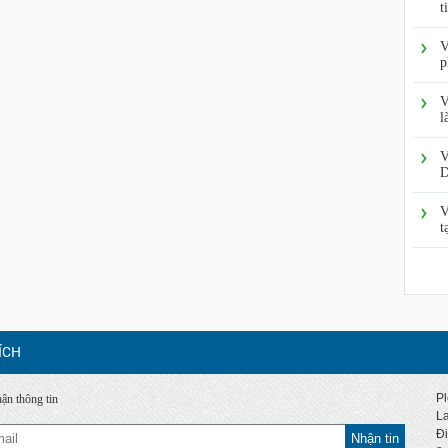
t
V
p
V
l
V
D
V
t
ÍCH
Pl
ận thông tin
La
Đi
Nhận tin