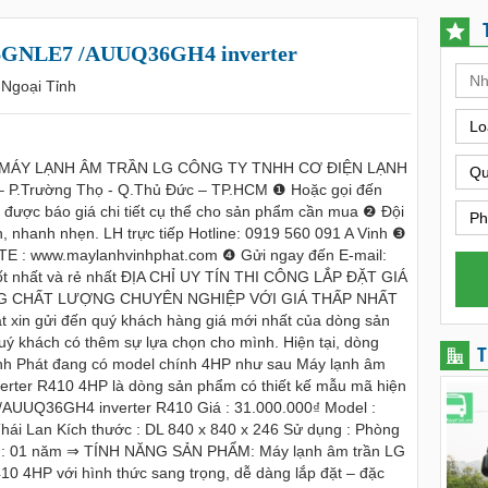
6GNLE7 /AUUQ36GH4 inverter
- Ngoại Tỉnh
Lo
 MÁY LẠNH ÂM TRẦN LG CÔNG TY TNHH CƠ ĐIỆN LẠNH
Qu
 – P.Trường Thọ - Q.Thủ Đức – TP.HCM ❶ Hoặc gọi đến
được báo giá chi tiết cụ thể cho sản phẩm cần mua ❷ Đội
Ph
h, nhanh nhẹn. LH trực tiếp Hotline: 0919 560 091 A Vinh ❸
TE : www.maylanhvinhphat.com ❹ Gửi ngay đến E-mail:
ốt nhất và rẻ nhất ĐỊA CHỈ UY TÍN THI CÔNG LẮP ĐẶT GIÁ
G CHẤT LƯỢNG CHUYÊN NGHIỆP VỚI GIÁ THẤP NHẤT
 xin gửi đến quý khách hàng giá mới nhất của dòng sản
khách có thêm sự lựa chọn cho mình. Hiện tại, dòng
T
h Phát đang có model chính 4HP như sau Máy lạnh âm
er R410 4HP là dòng sản phẩm có thiết kế mẫu mã hiện
AUUQ36GH4 inverter R410 Giá : 31.000.000₫ Model :
 Lan Kích thước : DL 840 x 840 x 246 Sử dụng : Phòng
ành : 01 năm ⇒ TÍNH NĂNG SẢN PHẨM: Máy lạnh âm trần LG
4HP với hình thức sang trọng, dễ dàng lắp đặt – đặc