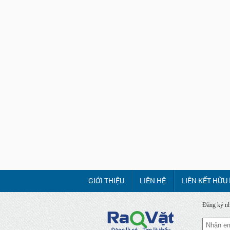
GIỚI THIỆU
LIÊN HỆ
LIÊN KẾT HỮU 
Đăng ký nh