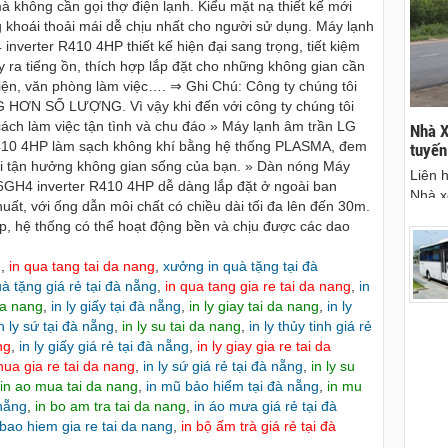
mà không cần gọi thợ điện lạnh. Kiểu mặt nạ thiết kế mới
g khoái thoải mái dễ chịu nhất cho người sử dụng. Máy lạnh
rter R410 4HP thiết kế hiện đại sang trọng, tiết kiệm
 ra tiếng ồn, thích hợp lắp đặt cho những không gian cần
viện, văn phòng làm việc…. ⇒ Ghi Chú: Công ty chúng tôi
ỢNG HƠN SỐ LƯỢNG. Vì vậy khi đến với công ty chúng tôi
ách làm việc tận tình và chu đáo » Máy lạnh âm trần LG
thuê xe máy tại
Cho thuê xe du lịch Pleiku Gia Lai - chuyên
Nhà X
0 4HP làm sạch không khí bằng hệ thống PLASMA, đem
cho thuê xe xe lịch tại Pleiku, Gia Lai
tuyến
mái tận hưởng không gian sống của bạn. » Dàn nóng Máy
u xe mới, đẹp,
Gọi ngay: 0906.483.699 - 0916.485.699 -
Liên 
4 inverter R410 4HP dễ dàng lắp đặt ở ngoài ban
dáng
0868.15.3579 (Mr Thái) để thuê xe du lịch gia lai
Nhà x
uất, với ống dẫn môi chất có chiều dài tối đa lên đến 30m.
- cty xe du lịch tại Pleiku Gia Lai chuyên cho
đi Gi
ấp, hệ thống có thể hoạt động bền và chịu được các dao
thuê xe du lịch tại Gia Lai, cho thuê xe từ ừ 4
chỗ đến 45 chỗ.
g
,
in qua tang tai da nang
,
xưởng in quà tặng tại đà
uà tặng giá rẻ tại đà nẵng
,
in qua tang gia re tai da nang
,
in
 da nang
,
in ly giấy tại đà nẵng
,
in ly giay tai da nang
,
in ly
n ly sứ tại đà nẵng
,
in ly su tai da nang
,
in ly thủy tinh giá rẻ
ng
,
in ly giấy giá rẻ tại đà nẵng
,
in ly giay gia re tai da
nhua gia re tai da nang
,
in ly sứ giá rẻ tại đà nẵng
,
in ly su
in ao mua tai da nang
,
in mũ bảo hiểm tại đà nẵng
,
in mu
 nẵng
,
in bo am tra tai da nang
,
in áo mưa giá rẻ tại đà
bao hiem gia re tai da nang
,
in bộ ấm trà giá rẻ tại đà