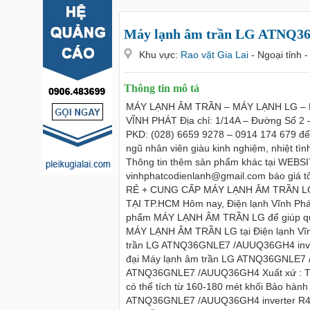
Máy lạnh âm trần LG ATNQ3
Khu vực:
Rao vặt Gia Lai
- Ngoại tỉnh 
Thông tin mô tả
MÁY LẠNH ÂM TRẦN – MÁY LẠNH LG –
VĨNH PHÁT Địa chỉ: 1/14A – Đường Số 2
PKD: (028) 6659 9278 – 0914 174 679 để 
ngũ nhân viên giàu kinh nghiệm, nhiệt tìn
Thông tin thêm sản phẩm khác tại WEBSI
vinhphatcodienlanh@gmail.com báo giá t
RẺ + CUNG CẤP MÁY LẠNH ÂM TRẦN L
TẠI TP.HCM Hôm nay, Điện lạnh Vĩnh Phát
phẩm MÁY LẠNH ÂM TRẦN LG để giúp quý 
MÁY LẠNH ÂM TRẦN LG tại Điện lạnh Vĩn
trần LG ATNQ36GNLE7 /AUUQ36GH4 invert
đại Máy lạnh âm trần LG ATNQ36GNLE7 /
ATNQ36GNLE7 /AUUQ36GH4 Xuất xứ : Thái
có thể tích từ 160-180 mét khối Bảo h
ATNQ36GNLE7 /AUUQ36GH4 inverter R410 