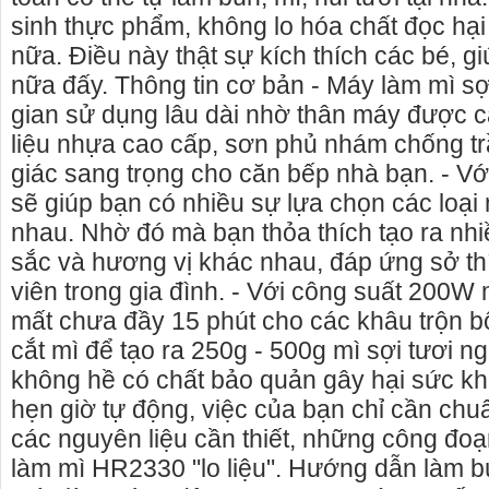
sinh thực phẩm, không lo hóa chất đọc hạ
nữa. Điều này thật sự kích thích các bé, g
nữa đấy. Thông tin cơ bản - Máy làm mì s
gian sử dụng lâu dài nhờ thân máy được c
ia lai>> cho thuê xe máy tại
Cho thuê xe du lịch Pleiku Gia Lai - c
liệu nhựa cao cấp, sơn phủ nhám chống t
cho thuê xe xe lịch tại Pleiku, Gia Lai
giác sang trọng cho căn bếp nhà bạn. - Với
a lai rất nhiều xe mới, đẹp,
Gọi ngay: 0906.483.699 - 0916.485.699 
sẽ giúp bạn có nhiều sự lựa chọn các loại 
 phú về kiểu dáng
0868.15.3579 (Mr Thái) để thuê xe du lịc
nhau. Nhờ đó mà bạn thỏa thích tạo ra nh
- cty xe du lịch tại Pleiku Gia Lai chuyên
thuê xe du lịch tại Gia Lai, cho thuê xe t
sắc và hương vị khác nhau, đáp ứng sở th
chỗ đến 45 chỗ.
viên trong gia đình. - Với công suất 200W
mất chưa đầy 15 phút cho các khâu trộn bộ
cắt mì để tạo ra 250g - 500g mì sợi tươi n
không hề có chất bảo quản gây hại sức kh
hẹn giờ tự động, việc của bạn chỉ cần chuẩ
các nguyên liệu cần thiết, những công đoạ
làm mì HR2330 "lo liệu". Hướng dẫn làm bú