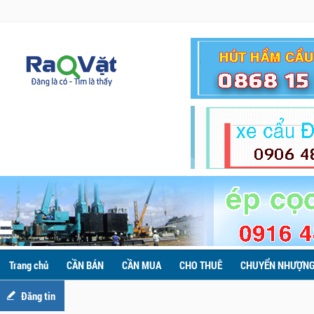
Trang chủ
CẦN BÁN
CẦN MUA
CHO THUÊ
CHUYỂN NHƯỢN
Đăng tin