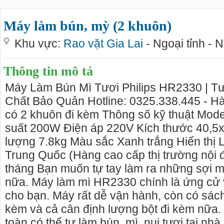
Máy làm bún, mỳ (2 khuôn)
Khu vực:
Rao vặt Gia Lai
- Ngoại tỉnh - 
Thông tin mô tả
Máy Làm Bún Mì Tươi Philips HR2330 | T
Chất Bảo Quản Hotline: 0325.338.445 - H
có 2 khuôn đi kèm Thông số kỹ thuật Mo
suất 200W Điện áp 220V Kích thước 40,5
lượng 7.8kg Màu sắc Xanh trắng Hiển thị 
Trung Quốc (Hàng cao cấp thị trường nội 
tháng Bạn muốn tự tay làm ra những sợi mì
nữa. Máy làm mì HR2330 chính là ứng cử 
cho bạn. Máy rất dễ vận hành, còn có sá
kèm và cả cân định lượng bột đi kèm nữa.
toàn có thể tự làm bún, mì, nui tươi tại nh