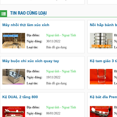
TIN RAO CÙNG LOẠI
Máy nhồi thịt làm xúc xích
Nồi hấp bánh b
Địa điểm:
Ngoại tỉnh - Ngoại Tỉnh
Đ
Ngày đăng:
30/11/2022
N
Loại tin:
Bán đồ gia dụng
Lo
Máy buộc chỉ xúc xích quay tay
Kệ tam giác 3 
Địa điểm:
Ngoại tỉnh - Ngoại Tỉnh
Đ
Ngày đăng:
19/11/2022
N
Loại tin:
Bán đồ gia dụng
Lo
Kệ DUAL 2 tầng 800
Kệ bát đĩa Pre
Địa điểm:
Ngoại tỉnh - Ngoại Tỉnh
Đ
Ngày đăng:
06/01/2022
N