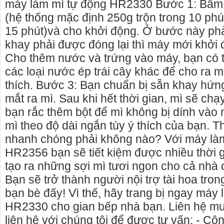
máy làm mì tự động HR2330 Bước 1: Bấm 
(hệ thống mặc định 250g trộn trong 10 phú
15 phút)và cho khởi động. Ở bước này ph
khay phải được đóng lại thì máy mới khởi
Cho thêm nước và trứng vào máy, bạn có 
các loại nước ép trái cây khác để cho ra
thích. Bước 3: Bạn chuẩn bị sẵn khay hứng
mắt ra mì. Sau khi hết thời gian, mì sẽ chạy
bạn rắc thêm bột để mì không bị dính vào 
mì theo độ dài ngắn tùy ý thích của bạn. T
nhanh chóng phải không nào? Với máy làm 
HR2356 bạn sẽ tiết kiệm được nhiều thời 
tạo ra những sợi mì tươi ngon cho cả nhà
Bạn sẽ trở thành người nội trợ tài hoa tro
bạn bè đấy! Vì thế, hãy trang bị ngay máy 
HR2330 cho gian bếp nhà bạn. Liên hệ mu
liên hệ với chúng tôi để được tư vấn: - C