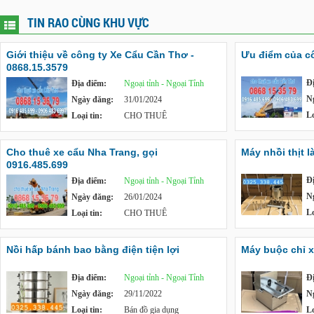
TIN RAO CÙNG KHU VỰC
Giới thiệu về công ty Xe Cẩu Cần Thơ -
Ưu điểm của cô
0868.15.3579
Đ
Địa điểm:
Ngoại tỉnh - Ngoại Tỉnh
N
Ngày đăng:
31/01/2024
Lo
Loại tin:
CHO THUÊ
Cho thuê xe cẩu Nha Trang, gọi
Máy nhồi thịt l
0916.485.699
Đ
Địa điểm:
Ngoại tỉnh - Ngoại Tỉnh
N
Ngày đăng:
26/01/2024
Lo
Loại tin:
CHO THUÊ
Nồi hấp bánh bao bằng điện tiện lợi
Máy buộc chỉ x
Địa điểm:
Ngoại tỉnh - Ngoại Tỉnh
Đ
Ngày đăng:
29/11/2022
N
Loại tin:
Bán đồ gia dụng
Lo