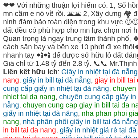
❤❤ Với những thuận lợi hiếm có. 1, Sổ h
mn cầm e nó về rồi. 🌋🌋 2, Xây dựng 🏘 đ
ninh đảm bảo toàn diện trong khu vực 🙂
đất đều có phù hợp cho mn lựa chọn nơi 
Quan trọng là ngay trung tâm thành phố, 
cách sân bay và bến xe 10 phút đi xe thôi
nhanh tay 📲📲 để được sở hữu lô đất đán
Giá chỉ từ 1.48 tỷ đến 2.8 tỷ. 📞📞 Mr.Thịn
Liên kết hữu ích
:
Giấy in nhiệt tại đà nẵng
nang
,
giấy in bill tại đà nẵng
,
giay in bill ta
cung cấp giấy in nhiệt tại đà nẵng
,
chuyen 
nhiet tai da nang
,
chuyên cung cấp giấy in b
nẵng
,
chuyen cung cap giay in bill tai da n
giấy in nhiệt tại đà nẵng
,
nha phan phoi giay
o thuê xe máy gia lai>> cho thuê xe máy tại
Cho thuê xe du lịch Ple
nang
,
nhà phân phối giấy in bill tại đà nẵng
eiku gia lai
cho thuê xe xe lịch tại 
in bill tai da nang
,
giấy in nhiệt giá rẻ tại đ
o thuê xe máy gia lai rất nhiều xe mới, đẹp,
Gọi ngay: 0906.483.699