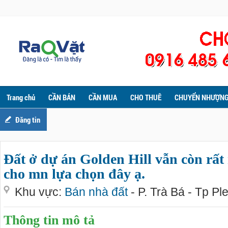
Trang chủ
CẦN BÁN
CẦN MUA
CHO THUÊ
CHUYỂN NHƯỢN
Đăng tin
Đất ở dự án Golden Hill vẫn còn rất 
cho mn lựa chọn đây ạ.
Khu vực:
Bán nhà đất
- P. Trà Bá - Tp Pl
Thông tin mô tả