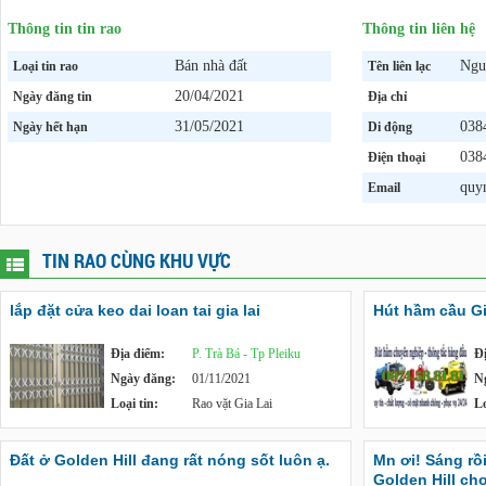
Thông tin tin rao
Thông tin liên hệ
Bán nhà đất
Ngu
Loại tin rao
Tên liên lạc
20/04/2021
Ngày đăng tin
Địa chỉ
31/05/2021
038
Ngày hết hạn
Di động
038
Điện thoại
quy
Email
TIN RAO CÙNG KHU VỰC
lắp đặt cửa keo dai loan tai gia lai
Hút hầm cầu Gi
Địa điểm:
P. Trà Bá - Tp Pleiku
Đ
Ngày đăng:
01/11/2021
N
Loại tin:
Rao vặt Gia Lai
Lo
Đất ở Golden Hill đang rất nóng sốt luôn ạ.
Mn ơi! Sáng rồi
Golden Hill ch