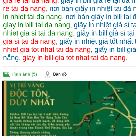
gia re tai da nang
,
giấy in bill giá rẻ tại đà
ng trọng, phong phú về kiểu dáng
0868.15.3579 (Mr Thái) đ
re tai da nang
,
nơi bán giấy in nhiệt tại đà
- cty xe du lịch tại Plei
thuê xe du lịch tại Gia L
in nhiet tai da nang
,
nơi bán giấy in bill tại
chỗ đến 45 chỗ.
giay in bill tai da nang
,
giấy in nhiệt giá sỉ 
nhiet gia si tai da nang
,
giấy in bill giá sỉ t
gia si tai da nang
,
giấy in nhiệt giá tốt nhất
nhiet gia tot nhat tai da nang
,
giấy in bill gi
nẵng
,
giay in bill gia tot nhat tai da nang
.
Hình ảnh
(5)
Bản đồ