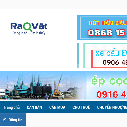
Trang chủ
CẦN BÁN
CẦN MUA
CHO THUÊ
CHUYỂN NHƯỢN
Đăng tin