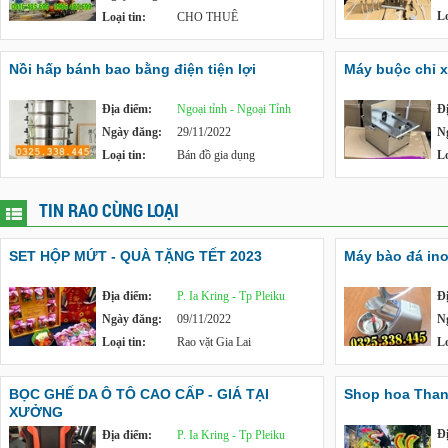
Lo
Loại tin:
CHO THUÊ
Nồi hấp bánh bao bằng điện tiện lợi
Máy buộc chỉ x
Địa điểm:
Ngoại tỉnh - Ngoại Tỉnh
Đ
Ngày đăng:
29/11/2022
N
Loại tin:
Bán đồ gia dụng
Lo
TIN RAO CÙNG LOẠI
SET HỘP MỨT - QUÀ TẶNG TẾT 2023
Máy bào đá in
Địa điểm:
P. Ia Kring - Tp Pleiku
Đ
Ngày đăng:
09/11/2022
N
Loại tin:
Rao vặt Gia Lai
Lo
BỌC GHẾ DA Ô TÔ CAO CẤP - GIÁ TẠI
Shop hoa Tha
XƯỞNG
Đ
Địa điểm:
P. Ia Kring - Tp Pleiku