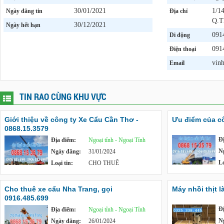
30/01/2021
1/1
Ngày đăng tin
Địa chỉ
Q.T
30/12/2021
Ngày hết hạn
091
Di động
091
Điện thoại
vin
Email
TIN RAO CÙNG KHU VỰC
Giới thiệu về công ty Xe Cẩu Cần Thơ -
Ưu điểm của cô
0868.15.3579
Đ
Địa điểm:
Ngoại tỉnh - Ngoại Tỉnh
N
Ngày đăng:
31/01/2024
Lo
Loại tin:
CHO THUÊ
Cho thuê xe cẩu Nha Trang, gọi
Máy nhồi thịt l
0916.485.699
Đ
Địa điểm:
Ngoại tỉnh - Ngoại Tỉnh
N
Ngày đăng:
26/01/2024