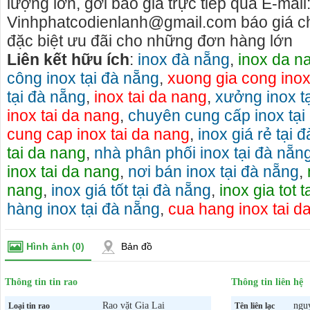
lượng lớn, gởi báo giá trực tiếp qua E-mail
Vinhphatcodienlanh@gmail.com báo giá ch
đặc biệt ưu đãi cho những đơn hàng lớn
Liên kết hữu ích
:
inox đà nẵng
,
inox da n
công inox tại đà nẵng
,
xuong gia cong inox
tại đà nẵng
,
inox tai da nang
,
xưởng inox t
inox tai da nang
,
chuyên cung cấp inox tại
cung cap inox tai da nang
,
inox giá rẻ tại 
tai da nang
,
nhà phân phối inox tại đà nẵn
inox tai da nang
,
nơi bán inox tại đà nẵng
,
nang
,
inox giá tốt tại đà nẵng
,
inox gia tot 
hàng inox tại đà nẵng
,
cua hang inox tai d
Hình ảnh
(0)
Bản đồ
Thông tin tin rao
Thông tin liên hệ
Rao vặt Gia Lai
nguy
Loại tin rao
Tên liên lạc