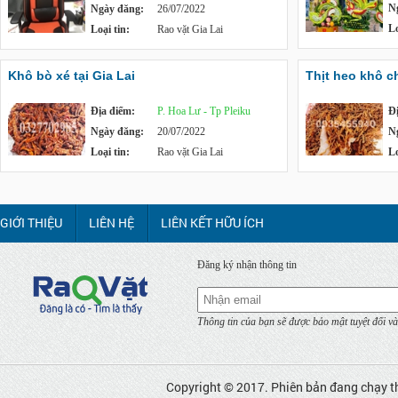
N
Ngày đăng:
26/07/2022
Lo
Loại tin:
Rao vặt Gia Lai
Khô bò xé tại Gia Lai
Thịt heo khô c
Địa điểm:
P. Hoa Lư - Tp Pleiku
Đ
Ngày đăng:
20/07/2022
N
Loại tin:
Rao vặt Gia Lai
Lo
GIỚI THIỆU
LIÊN HỆ
LIÊN KẾT HỮU ÍCH
Đăng ký nhận thông tin
Thông tin của bạn sẽ được bảo mật tuyệt đối và
Copyright © 2017. Phiên bản đang chạy t