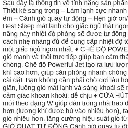
Sau đây là thông tin về tính năng sản p
Thiết kế sang trọng – Làm lạnh cực nhanh 
êm – Cánh gió quay tự động – Hẹn giờ on/
Best Sleep mát lạnh cho giấc ngủ thật ng
năng này nhiệt độ phòng sẽ được tự động 
cách nhẹ nhàng đủ để cung cấp nhiệt độ t
một giấc ngủ ngon nhất. ♦ CHẾ ĐỘ POW
gió mạnh và thổi trực tiếp giúp bạn cảm t
chóng. Chế độ Powerful Jet tạo ra lưu lượ
khí cao hơn, giúp căn phòng nhanh chóng 
cài đặt. Bạn không cần phải chờ đợi lâu h
giãn, luồng gió mát lạnh và sảng khoái s
cảm giác khoan khoái, dễ chịu ♦ CỬA HÚT 
mới theo dạng W giúp dàn trong nhà trao đ
hơn (lượng khí được hú vào nhiều hơn), tạ
gió nhiều hơn, tăng cường hiệu suất gió t
GIÓ QUẠT TỰ ĐỘNG Cánh gió quay tự độn