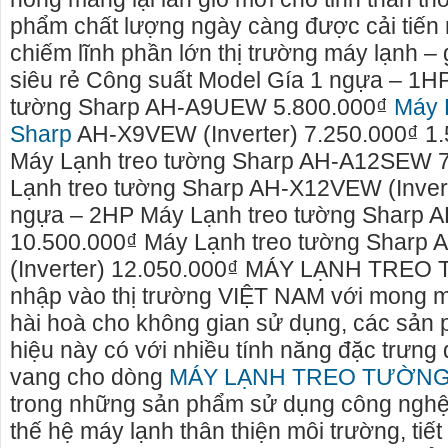
phẩm chất lượng ngày càng được cải tiến
chiếm lĩnh phần lớn thị trường máy lạnh – 
siêu rẻ Công suất Model Gía 1 ngựa – 1H
tường Sharp AH-A9UEW 5.800.000₫
Máy 
máy gia lai>> cho thuê xe máy tại
Cho thuê xe du lịch Pleiku Gia Lai
Sharp
AH-X9VEW (Inverter) 7.250.000₫ 1.
cho thuê xe xe lịch tại Pleiku, Gia
Máy Lạnh treo tường Sharp AH-A12SEW 
áy gia lai rất nhiều xe mới, đẹp,
Gọi ngay: 0906.483.699 - 0916.485
Lạnh treo tường Sharp AH-X12VEW (Invert
phong phú về kiểu dáng
0868.15.3579 (Mr Thái) để thuê xe d
ngựa – 2HP Máy Lạnh treo tường Sharp
- cty xe du lịch tại Pleiku Gia Lai c
thuê xe du lịch tại Gia Lai, cho thuê
10.500.000₫ Máy Lạnh treo tường Sharp
chỗ đến 45 chỗ.
(Inverter) 12.050.000₫ MÁY LẠNH TRE
nhập vào thị trường VIỆT NAM với mong m
hài hoà cho không gian sử dụng, các sản
hiệu này có với nhiều tính năng đặc trưng 
vang cho dòng
MÁY LẠNH TREO TƯỜNG
trong những sản phẩm sử dụng công nghệ m
thế hệ máy lạnh thân thiện môi trường, tiế