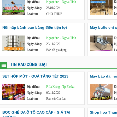
Đ
Địa điểm:
Ngoại tỉnh - Ngoại Tỉnh
N
Ngày đăng:
26/01/2024
Lo
Loại tin:
CHO THUÊ
Nồi hấp bánh bao bằng điện tiện lợi
Máy buộc chỉ x
Địa điểm:
Ngoại tỉnh - Ngoại Tỉnh
Đ
Ngày đăng:
29/11/2022
N
Loại tin:
Bán đồ gia dụng
Lo
TIN RAO CÙNG LOẠI
SET HỘP MỨT - QUÀ TẶNG TẾT 2023
Máy bào đá in
Địa điểm:
P. Ia Kring - Tp Pleiku
Đ
Ngày đăng:
09/11/2022
N
Loại tin:
Rao vặt Gia Lai
Lo
BỌC GHẾ DA Ô TÔ CAO CẤP - GIÁ TẠI
Shop hoa Tha