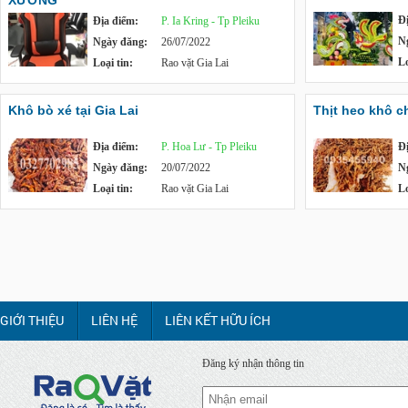
XƯỞNG
Đ
Địa điểm:
P. Ia Kring - Tp Pleiku
N
Ngày đăng:
26/07/2022
Lo
Loại tin:
Rao vặt Gia Lai
Khô bò xé tại Gia Lai
Thịt heo khô c
Địa điểm:
P. Hoa Lư - Tp Pleiku
Đ
Ngày đăng:
20/07/2022
N
Loại tin:
Rao vặt Gia Lai
Lo
GIỚI THIỆU
LIÊN HỆ
LIÊN KẾT HỮU ÍCH
Đăng ký nhận thông tin