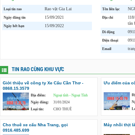
Rao vặt Gia Lai
NG
Loại tin rao
Tên liên lạc
15/09/2021
118
Ngày đăng tin
Địa chỉ
tân 
15/09/2022
Ngày hết hạn
091
Di động
091
Điện thoại
tra
Email
TIN RAO CÙNG KHU VỰC
Giới thiệu về công ty Xe Cẩu Cần Thơ -
Ưu điểm của cô
0868.15.3579
Đ
Địa điểm:
Ngoại tỉnh - Ngoại Tỉnh
N
Ngày đăng:
31/01/2024
Lo
Loại tin:
CHO THUÊ
Cho thuê xe cẩu Nha Trang, gọi
Máy nhồi thịt l
0916.485.699