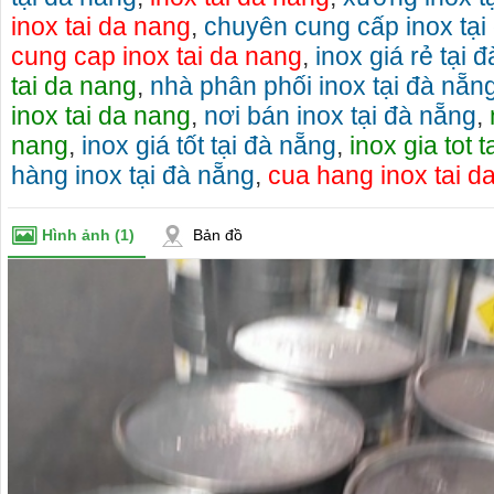
inox tai da nang
,
chuyên cung cấp inox tại
cung cap inox tai da nang
,
inox giá rẻ tại 
tai da nang
,
nhà phân phối inox tại đà nẵn
inox tai da nang
,
nơi bán inox tại đà nẵng
,
Cho thuê xe máy gia lai>> cho thuê xe máy tại
Cho thuê xe du lịch 
nang
,
inox giá tốt tại đà nẵng
,
inox gia tot 
pleiku gia lai
cho thuê xe xe lịch t
hàng inox tại đà nẵng
,
cua hang inox tai d
Cho thuê xe máy gia lai rất nhiều xe mới, đẹp,
Gọi ngay: 0906.483.
sang trọng, phong phú về kiểu dáng
0868.15.3579 (Mr Thái
Hình ảnh
(1)
Bản đồ
- cty xe du lịch tại 
thuê xe du lịch tại G
chỗ đến 45 chỗ.