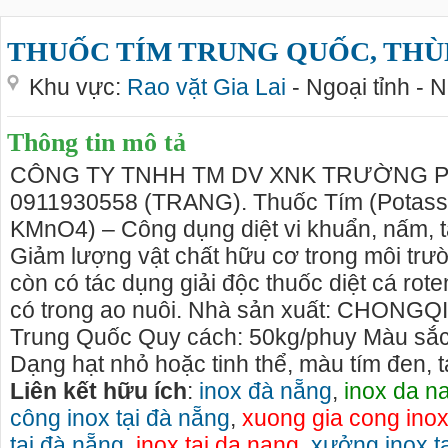
THUỐC TÍM TRUNG QUỐC, THÙ
Khu vực:
Rao vặt Gia Lai
- Ngoại tỉnh - 
Thông tin mô tả
CÔNG TY TNHH TM DV XNK TRƯỜNG P
0911930558 (TRANG). Thuốc Tím (Potass
KMnO4) – Công dụng diệt vi khuẩn, nấm, tả
Giảm lượng vật chất hữu cơ trong môi trư
còn có tác dụng giải độc thuốc diệt cá rot
có trong ao nuôi. Nhà sản xuất: CHONGQ
Trung Quốc Quy cách: 50kg/phuy Màu sắc
Dạng hạt nhỏ hoặc tinh thể, màu tím đen, 
Liên kết hữu ích
:
inox đà nẵng
,
inox da n
công inox tại đà nẵng
,
xuong gia cong inox
tại đà nẵng
,
inox tai da nang
,
xưởng inox t