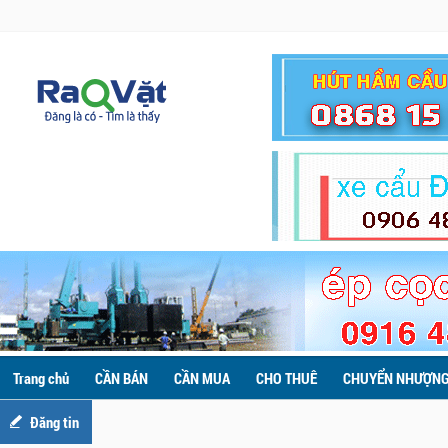
Trang chủ
CẦN BÁN
CẦN MUA
CHO THUÊ
CHUYỂN NHƯỢN
Đăng tin