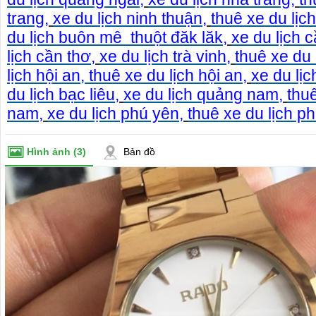
sang trọng, phong phú về kiểu dáng
0868.15.3579 (Mr Thái)
trang
,
xe du lịch ninh thuận
,
thuê xe du lịc
- cty xe du lịch tại Pl
thuê xe du lịch tại Gia
du lịch buôn mê thuột đăk lăk
,
xe du lịch 
chỗ đến 45 chỗ.
lịch cần thơ
,
xe du lịch trà vinh
,
thuê xe du 
lịch hội an
,
thuê xe du lịch hội an
,
xe du lịc
du lịch bạc liêu
,
xe du lịch quảng nam
,
thu
nam
,
xe du lịch phú yên
,
thuê xe du lịch p
Hình ảnh
(3)
Bản đồ