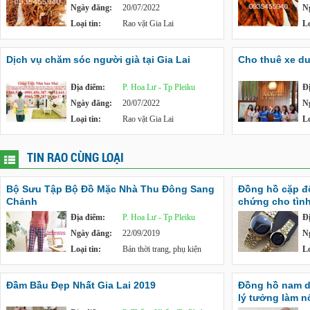
Ngày đăng:
20/07/2022
N
Loại tin:
Rao vặt Gia Lai
Lo
Dịch vụ chăm sóc người già tại Gia Lai
Cho thuê xe du 
Địa điểm:
P. Hoa Lư - Tp Pleiku
Đ
Ngày đăng:
20/07/2022
N
Loại tin:
Rao vặt Gia Lai
Lo
TIN RAO CÙNG LOẠI
Bộ Sưu Tập Bộ Đồ Mặc Nhà Thu Đông Sang
Đồng hồ cặp đ
Chảnh
chứng cho tìn
Địa điểm:
P. Hoa Lư - Tp Pleiku
Đ
Ngày đăng:
22/09/2019
N
Loại tin:
Bán thời trang, phụ kiện
Lo
Đầm Bầu Đẹp Nhất Gia Lai 2019
Đồng hồ nam d
lý tưởng làm nổ