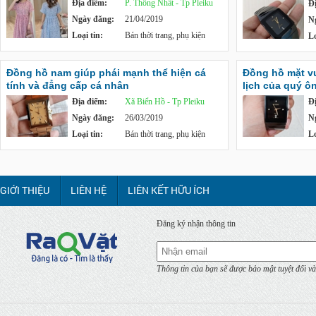
Địa điểm:
P. Thống Nhất - Tp Pleiku
Đ
Ngày đăng:
21/04/2019
N
Loại tin:
Bán thời trang, phụ kiện
Lo
Đồng hồ nam giúp phái mạnh thể hiện cá
Đồng hồ mặt v
tính và đẳng cấp cá nhân
lịch của quý ô
Địa điểm:
Xã Biển Hồ - Tp Pleiku
Đ
Ngày đăng:
26/03/2019
N
Loại tin:
Bán thời trang, phụ kiện
Lo
GIỚI THIỆU
LIÊN HỆ
LIÊN KẾT HỮU ÍCH
Đăng ký nhận thông tin
Thông tin của bạn sẽ được bảo mật tuyệt đối và