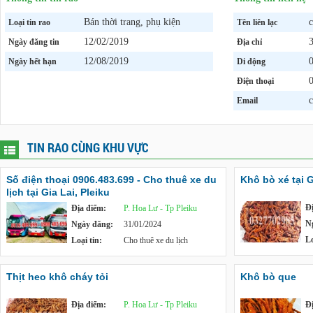
Bán thời trang, phụ kiện
c
Loại tin rao
Tên liên lạc
12/02/2019
3
Ngày đăng tin
Địa chỉ
12/08/2019
Ngày hết hạn
Di động
Điện thoại
Email
TIN RAO CÙNG KHU VỰC
Số điện thoại 0906.483.699 - Cho thuê xe du
Khô bò xé tại G
lịch tại Gia Lai, Pleiku
Đ
Địa điểm:
P. Hoa Lư - Tp Pleiku
N
Ngày đăng:
31/01/2024
Lo
Loại tin:
Cho thuê xe du lịch
Thịt heo khô cháy tỏi
Khô bò que
Địa điểm:
P. Hoa Lư - Tp Pleiku
Đ