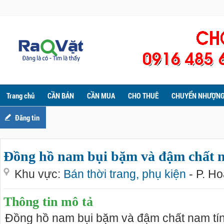
Trang chủ
CẦN BÁN
CẦN MUA
CHO THUÊ
CHUYỂN NHƯỢN
Đăng tin
Đồng hồ nam bụi bặm và đậm chất 
Khu vực:
Bán thời trang, phụ kiện
- P. H
Thông tin mô tả
Đồng hồ nam bụi bặm và đậm chất nam tín