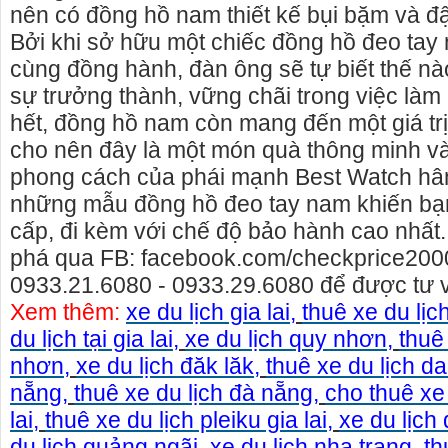
nên có đồng hồ nam thiết kế bụi bặm và đ
Bởi khi sở hữu một chiếc đồng hồ đeo tay
cùng đồng hành, đàn ông sẽ tự biết thế nà
sự trưởng thành, vững chãi trong việc làm
hết, đồng hồ nam còn mang đến một giá trị 
cho nên đây là một món quà thông minh và
phong cách của phái mạnh Best Watch h
những mẫu đồng hồ đeo tay nam khiến bạn
cấp, đi kèm với chế độ bảo hành cao nhấ
phá qua FB: facebook.com/checkprice2000
0933.21.6080 - 0933.29.6080 để được tư vấ
Xem thêm:
xe du lịch gia lai
,
thuê xe du lịch
du lịch tại gia lai
,
xe du lịch quy nhơn
,
thuê
nhơn
,
xe du lịch đăk lăk
,
thuê xe du lịch da
Cho thuê xe máy gia lai>> cho thuê xe máy tại
Cho thuê xe du lịch P
nẵng
,
thuê xe du lịch đà nẵng
,
cho thuê xe 
pleiku gia lai
cho thuê xe xe lịch tạ
lai
,
thuê xe du lịch pleiku gia lai
,
xe du lịch
Cho thuê xe máy gia lai rất nhiều xe mới, đẹp,
Gọi ngay: 0906.483.69
du lịch quảng ngãi
,
xe du lịch nha trang
,
th